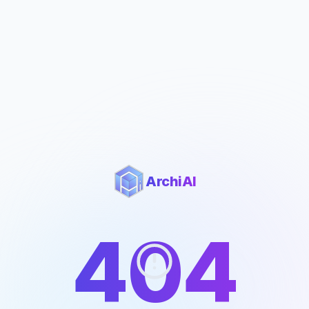
ArchiAI
404