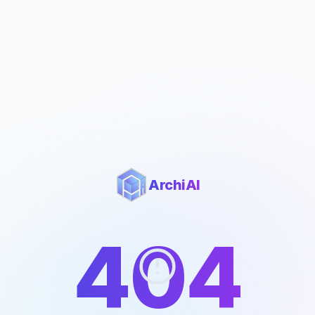
ArchiAI
404