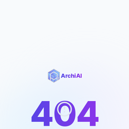
ArchiAI
404