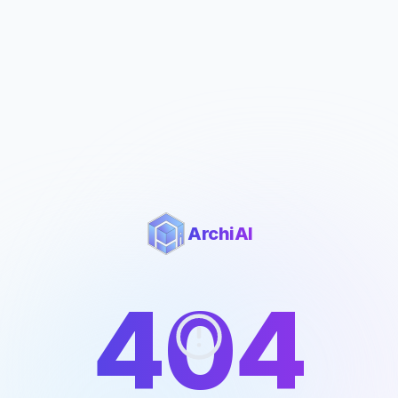
ArchiAI
404