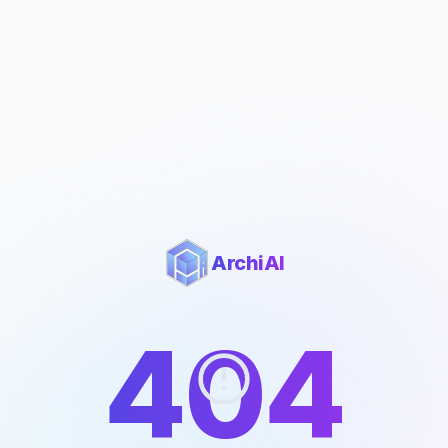
ArchiAI
404