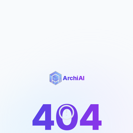
ArchiAI
404