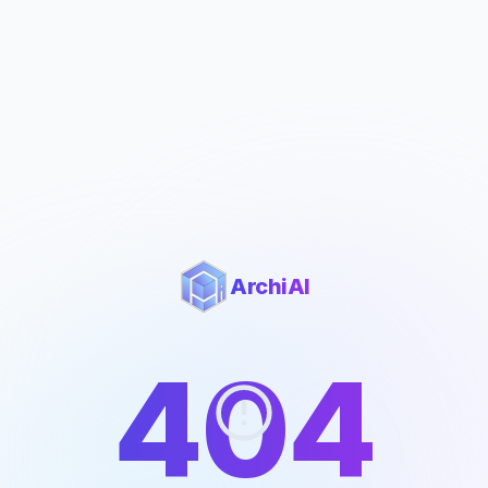
ArchiAI
404